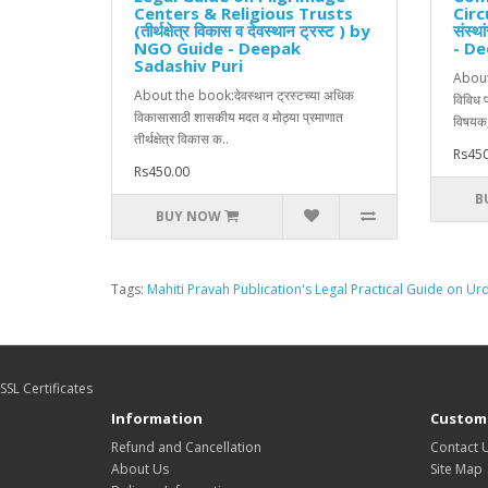
Centers & Religious Trusts
Circ
(तीर्थक्षेत्र विकास व देवस्थान ट्रस्ट ) by
संस्थ
NGO Guide - Deepak
- De
Sadashiv Puri
About 
About the book:देवस्थान ट्रस्टच्या अधिक
विविध प
विकासासाठी शासकीय मदत व मोठ्या प्रमाणात
विषयक,
तीर्थक्षेत्र विकास क..
Rs450
Rs450.00
B
BUY NOW
Tags:
Mahiti Pravah Publication's Legal Practical Guide on Ur
SSL Certificates
Information
Custome
Refund and Cancellation
Contact 
About Us
Site Map