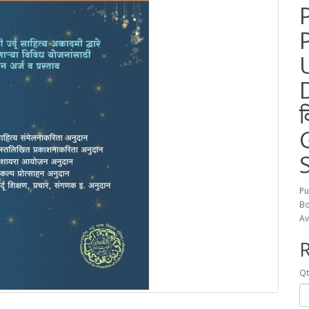
D
Pu
Bo
Av
R
Qt