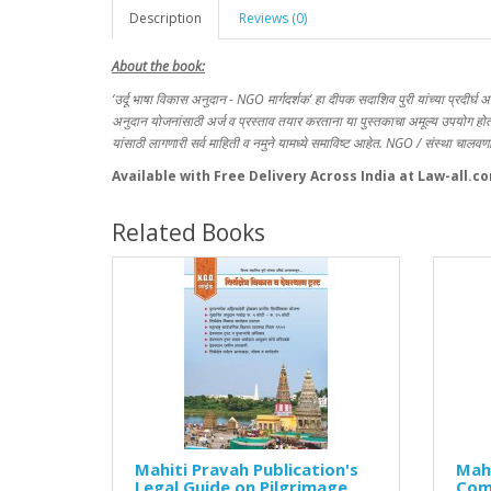
Description
Reviews (0)
About the book:
‘उर्दू भाषा विकास अनुदान - NGO मार्गदर्शक’ हा दीपक सदाशिव पुरी यांच्या प्रदीर्घ 
अनुदान योजनांसाठी अर्ज व प्रस्ताव तयार करताना या पुस्तकाचा अमूल्य उपयोग होतो
यांसाठी लागणारी सर्व माहिती व नमुने यामध्ये समाविष्ट आहेत. NGO / संस्था चालवणाऱ
Available with Free Delivery Across India at Law-all.c
Related Books
Mahiti Pravah Publication's
Mahi
Legal Guide on Pilgrimage
Comp