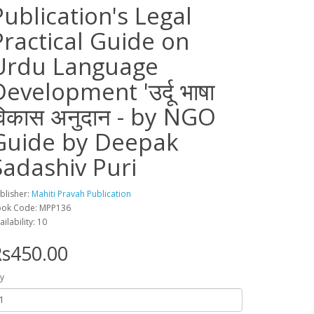
Publication's Legal
Practical Guide on
Urdu Language
evelopment 'उर्दू भाषा
विकास अनुदान - by NGO
Guide by Deepak
Sadashiv Puri
blisher:
Mahiti Pravah Publication
ok Code: MPP136
ailability: 10
s450.00
y