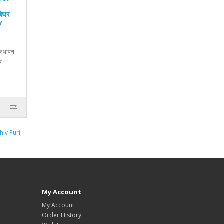
ेघर
y
वस्थापन
व
hiv Puri
My Account
My Account
Order History