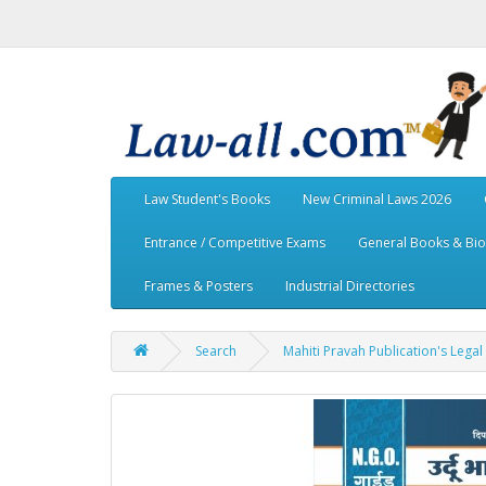
Law Student's Books
New Criminal Laws 2026
Entrance / Competitive Exams
General Books & Bi
Frames & Posters
Industrial Directories
Search
Mahiti Pravah Publication's Legal