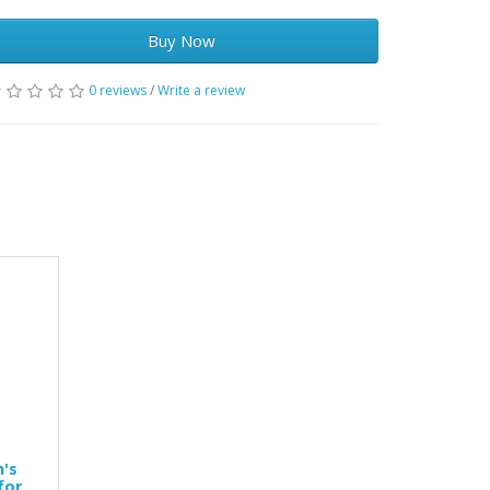
Buy Now
0 reviews
/
Write a review
n's
for