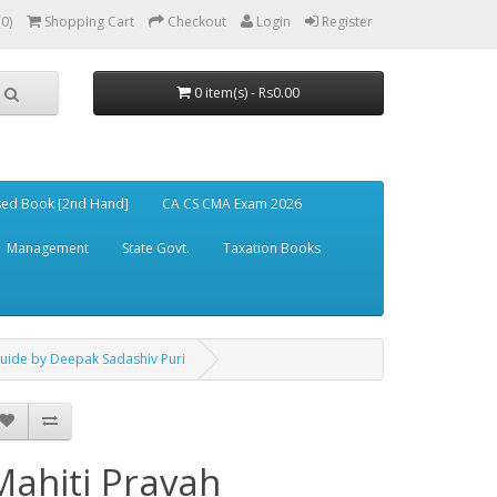
(0)
Shopping Cart
Checkout
Login
Register
0 item(s) - Rs0.00
ed Book [2nd Hand]
CA CS CMA Exam 2026
Management
State Govt.
Taxation Books
 Guide by Deepak Sadashiv Puri
Mahiti Pravah