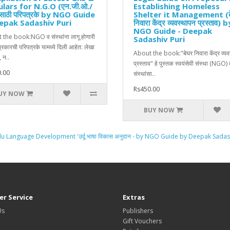
ulars for N.G.O (एन.जी.ओ./
Establishing Homeless
ांसाठी परिपत्रके by NGO Guide
Shelter it Management (ब
epak Sadashiv Puri
निवारा केंद्र व्यवस्थापन प्रस्ताव) b
NGO Guide - Deepak
the book:NGO व संस्थांना लागू होणारी
Sadashiv Puri
्रकारची परिपत्रके यामध्ये दिली आहेत: लेखा
About the book:"बेघर निवारा केंद्र व्य
 न..
प्रस्ताव" हे पुस्तक स्वयंसेवी संस्था (NGO) 
.00
संस्थांसा..
Rs450.00
UY NOW
BUY NOW
du Language Development 'उर्दू भाषा विकास अनुदान - by NGO Guide by Deepak Sadas
r Service
Extras
Us
Publishers
Gift Vouchers