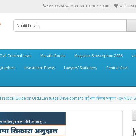
9850966424 (Mon-Sat:10am-7:30pm)
Wish List 
Civil-Criminal Laws
Marathi Books
Magazine Subscription 2026
Us
ographies
Investment Books
Lawyers' Stationery
Central Govt.
 Practical Guide on Urdu Language Development 'उर्दू भाषा विकास अनुदान - by NGO