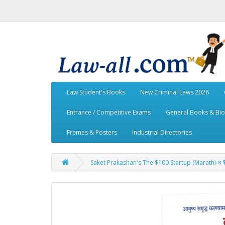
Law Student's Books
New Criminal Laws 2026
Entrance / Competitive Exams
General Books & Bi
Frames & Posters
Industrial Directories
Saket Prakashan's The $100 Startup (Marathi-द $१