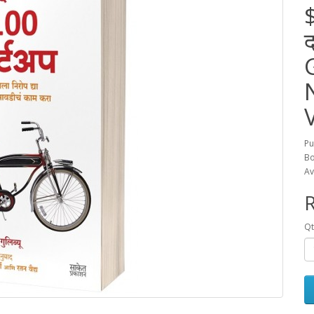
द
Pu
Bo
Av
R
Qt