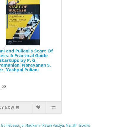
ani and Puliani's Start Of
ess: A Practical Guide
Startups by P. G.
ramanian, Narayanan S.
r, Yashpal Puliani
.00
UY NOW
s Guillebeau
,
Jui Nadkarni
,
Ratan Vaidya
,
Marathi Books