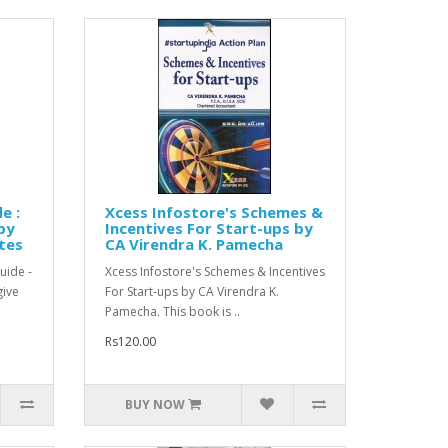
e :
Xcess Infostore's Schemes &
by
Incentives For Start-ups by
tes
CA Virendra K. Pamecha
uide -
Xcess Infostore's Schemes & Incentives
give
For Start-ups by CA Virendra K.
Pamecha. This book is ..
Rs120.00
BUY NOW