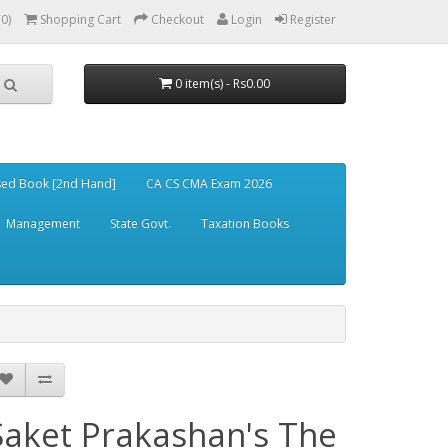
(0)
Shopping Cart
Checkout
Login
Register
0 item(s) - Rs0.00
ed Book [2nd Hand]
CA CS CMA Exam 2026
Management
State Govt.
Taxation Books
Saket Prakashan's The