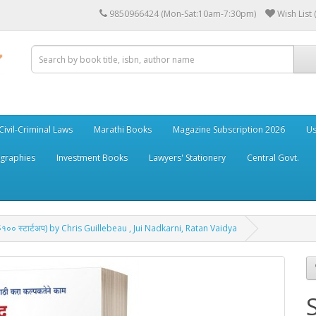
9850966424 (Mon-Sat:10am-7:30pm)
Wish List 
Civil-Criminal Laws
Marathi Books
Magazine Subscription 2026
Us
ographies
Investment Books
Lawyers' Stationery
Central Govt.
०० स्टार्टअप) by Chris Guillebeau , Jui Nadkarni, Ratan Vaidya