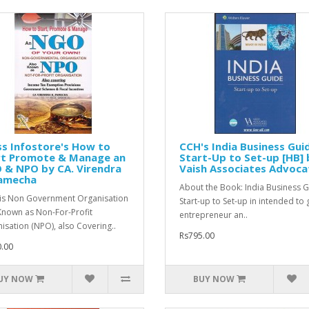
s Infostore's How to
CCH's India Business Guid
rt Promote & Manage an
Start-Up to Set-up [HB] 
 & NPO by CA. Virendra
Vaish Associates Advoca
Pamecha
About the Book: India Business G
s Non Government Organisation
Start-up to Set-up in intended to 
Known as Non-For-Profit
entrepreneur an..
isation (NPO), also Covering..
Rs795.00
.00
UY NOW
BUY NOW