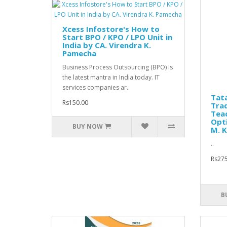
Xcess Infostore's How to
Start BPO / KPO / LPO Unit in
India by CA. Virendra K.
Pamecha
Business Process Outsourcing (BPO) is
the latest mantra in India today. IT
services companies ar..
Tata
Rs150.00
Trad
Teac
Opti
BUY NOW
M. K
..
Rs275
B