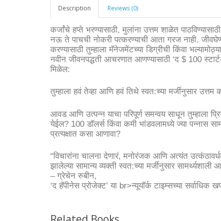
Description
Reviews (0)
कर्जांचे हप्ते भरण्यासाठी, मुलांना उत्तम शाळेत पाठविण्यासा
नऊ ते पाचची नोकरी पत्करण्याची आता गरज नाही. जीवघेणी स्
करण्यासाठी तुम्हाला मॅनेजमेंटच्या डिग्रीची किंवा भल्याम
नवीन जीवनपद्धती आचरणात आणण्यासाठी ‘द $ 100 स्टार्टअ
मिळेल:
तुम्हाला हवं तेव्हा आणि हवं तिथे स्वत:च्या मर्जीनुसार उत
आवड आणि उत्पन्न याचा परिपूर्ण समन्वय साधून तुम्हाला प्र
येईल? 100 डॉलर्स किंवा कमी भांडवलामध्ये ज्या पन्नास सामान
प्रत्यक्षात कसा आणावा?
“विचारांना चालना देणारं, मनोरंजक आणि अत्यंत उत्कंठावर्धक अ
झालेल्या सामान्य व्यक्ती स्वत:च्या मर्जीनुसार सामर्थ्यशा
– ग्रेचेन रुबीन,
‘द हॅपीनेस प्रोजेक्ट’ या br>न्यूयॉर्क टाइम्सच्या सर्वाधि
Related Books