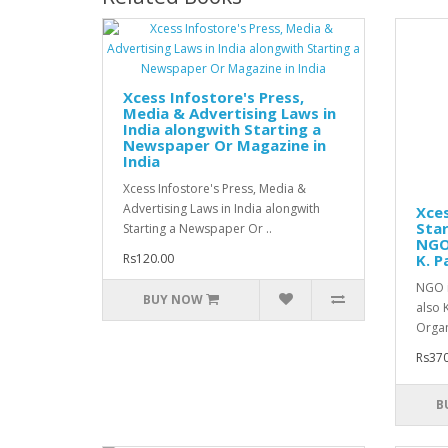
Xcess Infostore's Press,
Media & Advertising Laws in
India alongwith Starting a
Newspaper Or Magazine in
India
Xcess Infostore's Press, Media &
Advertising Laws in India alongwith
Xces
Sta
Starting a Newspaper Or ..
NGO
Rs120.00
K. 
NGO i
BUY NOW
also 
Organ
Rs370
B