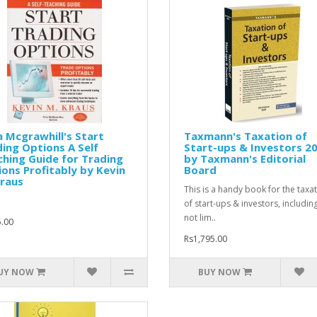
 Mcgrawhill's Start
Taxmann's Taxation of
ing Options A Self
Start-ups & Investors 2
hing Guide for Trading
by Taxmann's Editorial
ons Profitably by Kevin
Board
raus
This is a handy book for the taxa
of start-ups & investors, includin
not lim..
.00
Rs1,795.00
UY NOW
BUY NOW