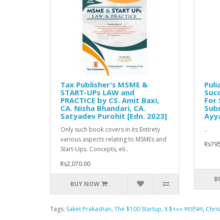
Tax Publisher's MSME &
Puli
START-UPs LAW and
Succ
PRACTICE by CS. Amit Baxi,
For 
CA. Nisha Bhandari, CA.
Sub
Satyadev Purohit [Edn. 2023]
Ayya
Only such book covers in its Entirety
..
various aspects relating to MSMEs and
Rs795
Start-Ups. Concepts, eli..
Rs2,070.00
B
BUY NOW
Tags:
Saket Prakashan
,
The $100 Startup
,
द $१०० स्टार्टअप
,
Chri